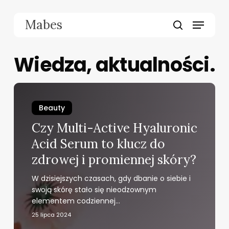
Skip
to
Menu
Mabes
main
search
content
Wiedza, aktualności.
Beauty
Czy Multi-Active Hyaluronic
Acid Serum to klucz do
zdrowej i promiennej skóry?
W dzisiejszych czasach, gdy dbanie o siebie i
swoją skórę stało się nieodzownym
elementem codziennej…
25 lipca 2024